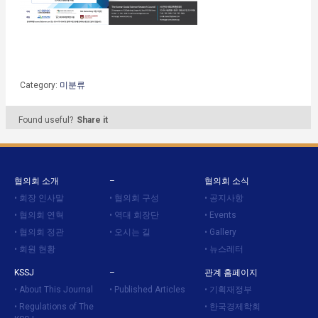
Category:
미분류
Found useful?
Share it
협의회 소개
–
협의회 소식
회장 인사말
협의회 구성
공지사항
협의회 연혁
역대 회장단
Events
협의회 정관
오시는 길
Gallery
회원 현황
뉴스레터
KSSJ
–
관계 홈페이지
About This Journal
Published Articles
기획재정부
Regulations of The
한국경제학회